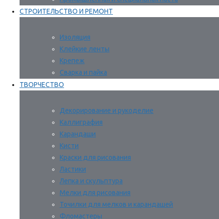
СТРОИТЕЛЬСТВО И РЕМОНТ
Изоляция
Клейкие ленты
Крепеж
Сварка и пайка
ТВОРЧЕСТВО
Декорирование и рукоделие
Каллиграфия
Карандаши
Кисти
Краски для рисования
Ластики
Лепка и скульптура
Мелки для рисования
Точилки для мелков и карандашей
Фломастеры