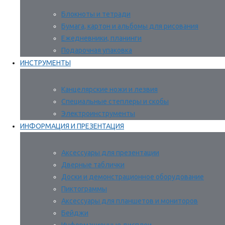
Блокноты и тетради
Бумага, картон и альбомы для рисования
Ежедневники, планинги
Подарочная упаковка
ИНСТРУМЕНТЫ
Канцелярские ножи и лезвия
Специальные степлеры и скобы
Электроинструменты
ИНФОРМАЦИЯ И ПРЕЗЕНТАЦИЯ
Аксессуары для презентации
Дверные таблички
Доски и демонстрационное оборудование
Пиктограммы
Аксессуары для планшетов и мониторов
Бейджи