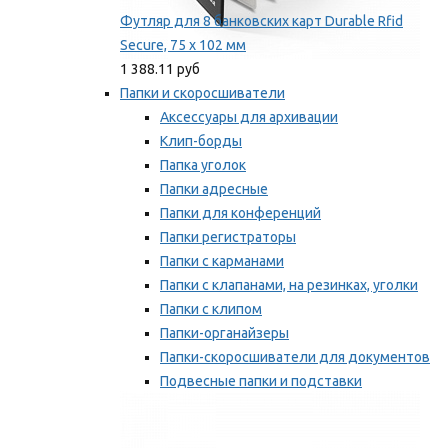
Футляр для 8 банковских карт Durable Rfid
Secure, 75 х 102 мм
1 388.11 руб
Папки и скоросшиватели
Аксессуары для архивации
Клип-борды
Папка уголок
Папки адресные
Папки для конференций
Папки регистраторы
Папки с карманами
Папки с клапанами, на резинках, уголки
Папки с клипом
Папки-органайзеры
Папки-скоросшиватели для документов
Подвесные папки и подставки
Скрепкошины и обложки
Мы рекомендуем