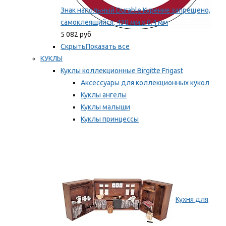
Знак напольный Durable Курение запрещено,
самоклеящийся, 430 мм х 0.4 мм
5 082 руб
Скрыть
Показать все
КУКЛЫ
Куклы коллекционные Birgitte Frigast
Аксессуары для коллекционных кукол
Куклы ангелы
Куклы малыши
Куклы принцессы
Куклы эльфы, гномы и феи
Мы рекомендуем
Кухня для