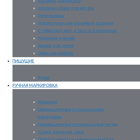
Корзины для мусора
Корзины и баки для мусора
Пепельницы
Покупательские корзины и тележки
Стойки под зонт и трость в прихожую
Хранение ключей
Ящики для денег
Офисная мебель
ПИШУЩИЕ
Ручки
РУЧНАЯ МАРКИРОВКА
Маркеры
Промышленные и специальные
карандаши
Промышленные и специальные мелки
Спреи, аэрозоли, лаки
Промышленная и специальная паста