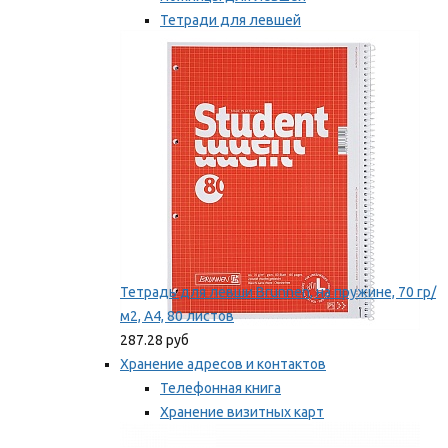
Тетради для левшей
Точилки для левшей
Мы рекомендуем
Тетрадь для левши Brunnen, на пружине, 70 гр/
м2, А4, 80 листов
287.28 руб
Хранение адресов и контактов
Телефонная книга
Хранение визитных карт
Карточки для картотек