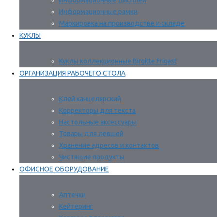
Информационные дисплеи
Информационные рамки
Маркировка на производстве и складе
КУКЛЫ
Куклы коллекционные Birgitte Frigast
ОРГАНИЗАЦИЯ РАБОЧЕГО СТОЛА
Клей канцелярский
Корректоры для текста
Настольные аксессуары
Товары для левшей
Хранение адресов и контактов
Чистящие продукты
ОФИСНОЕ ОБОРУДОВАНИЕ
Аптечки
Кейтеринг