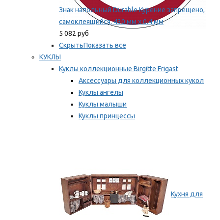
Знак напольный Durable Курение запрещено,
самоклеящийся, 430 мм х 0.4 мм
5 082 руб
Скрыть
Показать все
КУКЛЫ
Куклы коллекционные Birgitte Frigast
Аксессуары для коллекционных кукол
Куклы ангелы
Куклы малыши
Куклы принцессы
Куклы эльфы, гномы и феи
Мы рекомендуем
Кухня для