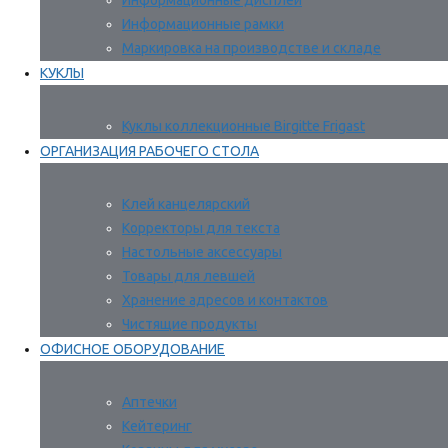
Информационные дисплеи
Информационные рамки
Маркировка на производстве и складе
КУКЛЫ
Куклы коллекционные Birgitte Frigast
ОРГАНИЗАЦИЯ РАБОЧЕГО СТОЛА
Клей канцелярский
Корректоры для текста
Настольные аксессуары
Товары для левшей
Хранение адресов и контактов
Чистящие продукты
ОФИСНОЕ ОБОРУДОВАНИЕ
Аптечки
Кейтеринг