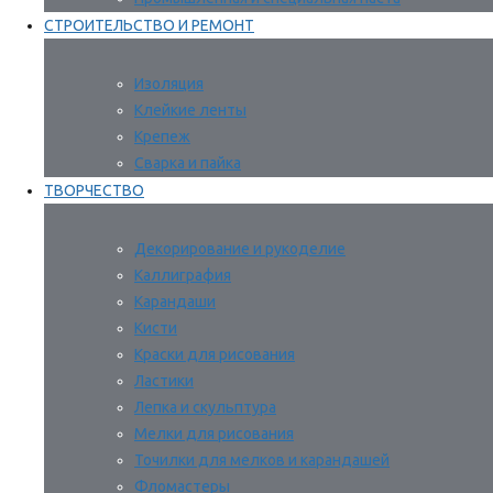
СТРОИТЕЛЬСТВО И РЕМОНТ
Изоляция
Клейкие ленты
Крепеж
Сварка и пайка
ТВОРЧЕСТВО
Декорирование и рукоделие
Каллиграфия
Карандаши
Кисти
Краски для рисования
Ластики
Лепка и скульптура
Мелки для рисования
Точилки для мелков и карандашей
Фломастеры