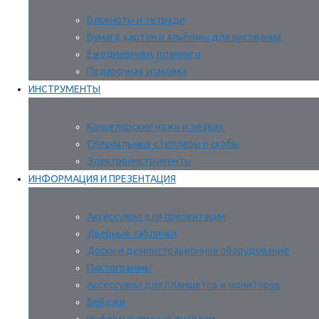
Блокноты и тетради
Бумага, картон и альбомы для рисования
Ежедневники, планинги
Подарочная упаковка
ИНСТРУМЕНТЫ
Канцелярские ножи и лезвия
Специальные степлеры и скобы
Электроинструменты
ИНФОРМАЦИЯ И ПРЕЗЕНТАЦИЯ
Аксессуары для презентации
Дверные таблички
Доски и демонстрационное оборудование
Пиктограммы
Аксессуары для планшетов и мониторов
Бейджи