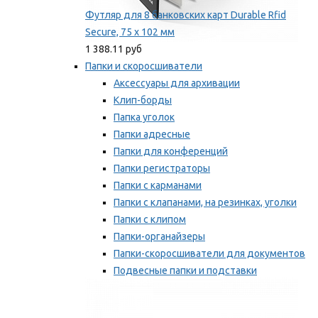
Футляр для 8 банковских карт Durable Rfid
Secure, 75 х 102 мм
1 388.11 руб
Папки и скоросшиватели
Аксессуары для архивации
Клип-борды
Папка уголок
Папки адресные
Папки для конференций
Папки регистраторы
Папки с карманами
Папки с клапанами, на резинках, уголки
Папки с клипом
Папки-органайзеры
Папки-скоросшиватели для документов
Подвесные папки и подставки
Скрепкошины и обложки
Мы рекомендуем