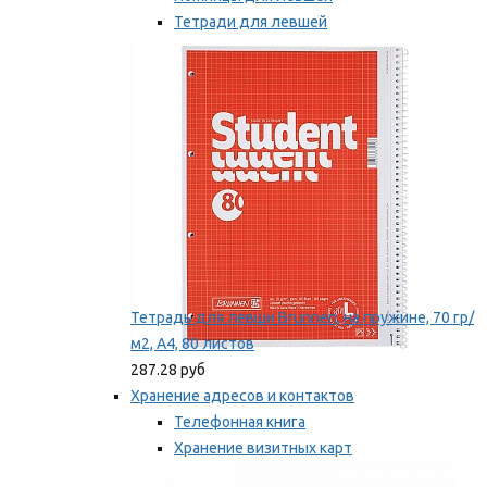
Тетради для левшей
Точилки для левшей
Мы рекомендуем
Тетрадь для левши Brunnen, на пружине, 70 гр/
м2, А4, 80 листов
287.28 руб
Хранение адресов и контактов
Телефонная книга
Хранение визитных карт
Карточки для картотек