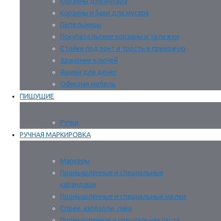
Корзины для мусора
Корзины и баки для мусора
Пепельницы
Покупательские корзины и тележки
Стойки под зонт и трость в прихожую
Хранение ключей
Ящики для денег
Офисная мебель
ПИШУЩИЕ
Ручки
РУЧНАЯ МАРКИРОВКА
Маркеры
Промышленные и специальные
карандаши
Промышленные и специальные мелки
Спреи, аэрозоли, лаки
Промышленная и специальная паста