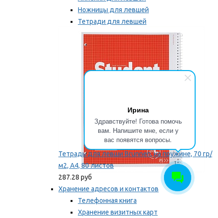
Ножницы для левшей
Тетради для левшей
Точилки для левшей
Мы рекомендуем
Ирина
Здравствуйте! Готова помочь
вам. Напишите мне, если у
вас появятся вопросы.
Тетрадь для левши Brunnen, на пружине, 70 гр/
м2, А4, 80 листов
287.28 руб
Хранение адресов и контактов
Телефонная книга
Хранение визитных карт