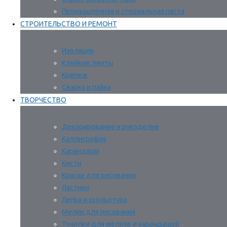
Промышленная и специальная паста
СТРОИТЕЛЬСТВО И РЕМОНТ
Изоляция
Клейкие ленты
Крепеж
Сварка и пайка
ТВОРЧЕСТВО
Декорирование и рукоделие
Каллиграфия
Карандаши
Кисти
Краски для рисования
Ластики
Лепка и скульптура
Мелки для рисования
Точилки для мелков и карандашей