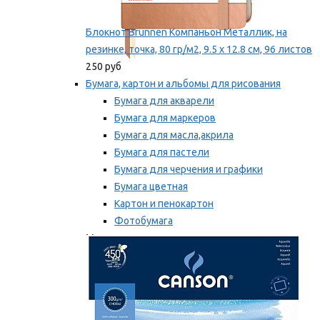
Блокнот Brunnen Компаньон Металлик, на
резинке, точка, 80 гр/м2, 9.5 х 12.8 см, 96 листов
250 руб
Бумага, картон и альбомы для рисования
Бумага для акварели
Бумага для маркеров
Бумага для масла,акрила
Бумага для пастели
Бумага для черчения и графики
Бумага цветная
Картон и пенокартон
Фотобумага
Мы рекомендуем