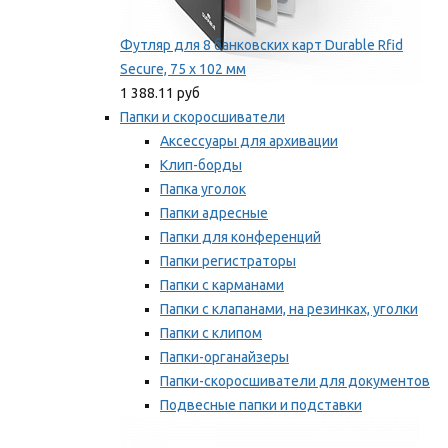
Футляр для 8 банковских карт Durable Rfid
Secure, 75 х 102 мм
1 388.11 руб
Папки и скоросшиватели
Аксессуары для архивации
Клип-борды
Папка уголок
Папки адресные
Папки для конференций
Папки регистраторы
Папки с карманами
Папки с клапанами, на резинках, уголки
Папки с клипом
Папки-органайзеры
Папки-скоросшиватели для документов
Подвесные папки и подставки
Скрепкошины и обложки