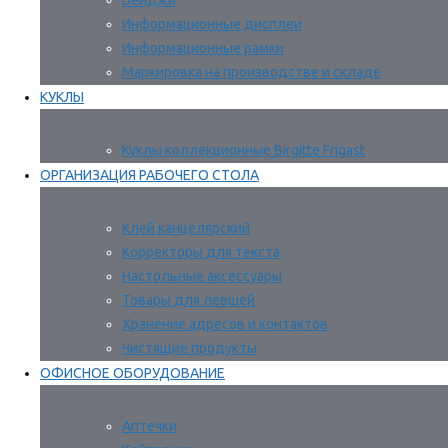
Бейджи
Информационные дисплеи
Информационные рамки
Маркировка на производстве и складе
КУКЛЫ
Куклы коллекционные Birgitte Frigast
ОРГАНИЗАЦИЯ РАБОЧЕГО СТОЛА
Клей канцелярский
Корректоры для текста
Настольные аксессуары
Товары для левшей
Хранение адресов и контактов
Чистящие продукты
ОФИСНОЕ ОБОРУДОВАНИЕ
Аптечки