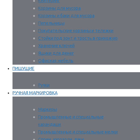
Кейтеринг
Корзины для мусора
Корзины и баки для мусора
Пепельницы
Покупательские корзины и тележки
Стойки под зонт и трость в прихожую
Хранение ключей
Ящики для денег
Офисная мебель
ПИШУЩИЕ
Ручки
РУЧНАЯ МАРКИРОВКА
Маркеры
Промышленные и специальные
карандаши
Промышленные и специальные мелки
Спреи, аэрозоли, лаки