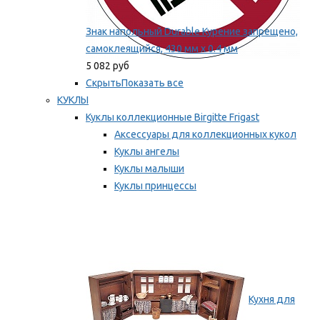
Знак напольный Durable Курение запрещено,
самоклеящийся, 430 мм х 0.4 мм
5 082 руб
Скрыть
Показать все
КУКЛЫ
Куклы коллекционные Birgitte Frigast
Аксессуары для коллекционных кукол
Куклы ангелы
Куклы малыши
Куклы принцессы
Куклы эльфы, гномы и феи
Мы рекомендуем
Кухня для