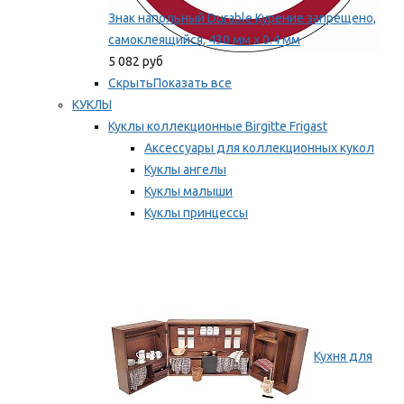
Знак напольный Durable Курение запрещено,
самоклеящийся, 430 мм х 0.4 мм
5 082 руб
Скрыть
Показать все
КУКЛЫ
Куклы коллекционные Birgitte Frigast
Аксессуары для коллекционных кукол
Куклы ангелы
Куклы малыши
Куклы принцессы
Куклы эльфы, гномы и феи
Мы рекомендуем
Кухня для