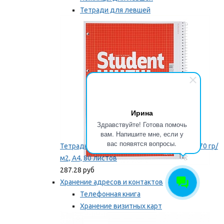
Тетради для левшей
Точилки для левшей
Мы рекомендуем
Ирина
Здравствуйте! Готова помочь
вам. Напишите мне, если у
вас появятся вопросы.
Тетрадь для левши Brunnen, на пружине, 70 гр/
м2, А4, 80 листов
287.28 руб
Хранение адресов и контактов
Телефонная книга
Хранение визитных карт
Карточки для картотек