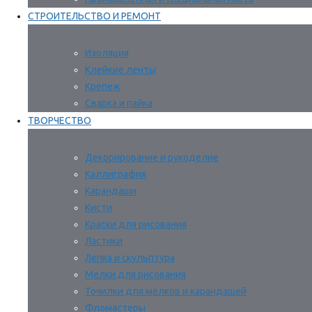
СТРОИТЕЛЬСТВО И РЕМОНТ
Изоляция
Клейкие ленты
Крепеж
Сварка и пайка
ТВОРЧЕСТВО
Декорирование и рукоделие
Каллиграфия
Карандаши
Кисти
Краски для рисования
Ластики
Лепка и скульптура
Мелки для рисования
Точилки для мелков и карандашей
Фломастеры