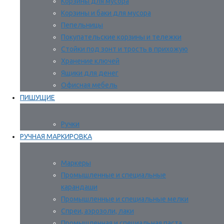
Корзины для мусора
Корзины и баки для мусора
Пепельницы
Покупательские корзины и тележки
Стойки под зонт и трость в прихожую
Хранение ключей
Ящики для денег
Офисная мебель
ПИШУЩИЕ
Ручки
РУЧНАЯ МАРКИРОВКА
Маркеры
Промышленные и специальные
карандаши
Промышленные и специальные мелки
Спреи, аэрозоли, лаки
Промышленная и специальная паста