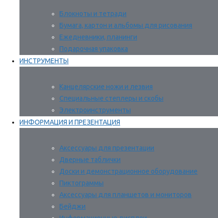
Блокноты и тетради
Бумага, картон и альбомы для рисования
Ежедневники, планинги
Подарочная упаковка
ИНСТРУМЕНТЫ
Канцелярские ножи и лезвия
Специальные степлеры и скобы
Электроинструменты
ИНФОРМАЦИЯ И ПРЕЗЕНТАЦИЯ
Аксессуары для презентации
Дверные таблички
Доски и демонстрационное оборудование
Пиктограммы
Аксессуары для планшетов и мониторов
Бейджи