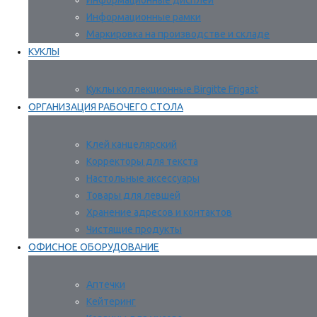
Информационные дисплеи
Информационные рамки
Маркировка на производстве и складе
КУКЛЫ
Куклы коллекционные Birgitte Frigast
ОРГАНИЗАЦИЯ РАБОЧЕГО СТОЛА
Клей канцелярский
Корректоры для текста
Настольные аксессуары
Товары для левшей
Хранение адресов и контактов
Чистящие продукты
ОФИСНОЕ ОБОРУДОВАНИЕ
Аптечки
Кейтеринг