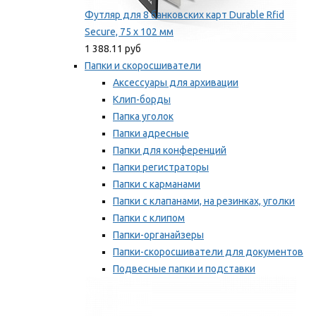
Футляр для 8 банковских карт Durable Rfid
Secure, 75 х 102 мм
1 388.11 руб
Папки и скоросшиватели
Аксессуары для архивации
Клип-борды
Папка уголок
Папки адресные
Папки для конференций
Папки регистраторы
Папки с карманами
Папки с клапанами, на резинках, уголки
Папки с клипом
Папки-органайзеры
Папки-скоросшиватели для документов
Подвесные папки и подставки
Скрепкошины и обложки
Мы рекомендуем