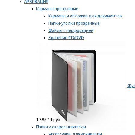
АРХИВАЦИЯ
Карманы прозрачные
Карманы и обложки для документов
Папки-уголки прозрачные
Файлы с перфорацией
Хранение CD/DVD
Хранение карт памяти/дискет
Мы рекомендуем
Фут
1 388.11 руб
Папки и скоросшиватели
Аксессуары для архивации