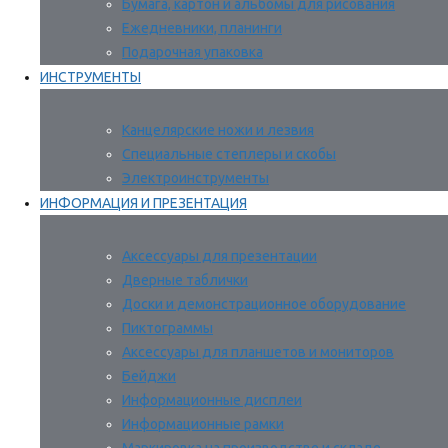
Бумага, картон и альбомы для рисования
Ежедневники, планинги
Подарочная упаковка
ИНСТРУМЕНТЫ
Канцелярские ножи и лезвия
Специальные степлеры и скобы
Электроинструменты
ИНФОРМАЦИЯ И ПРЕЗЕНТАЦИЯ
Аксессуары для презентации
Дверные таблички
Доски и демонстрационное оборудование
Пиктограммы
Аксессуары для планшетов и мониторов
Бейджи
Информационные дисплеи
Информационные рамки