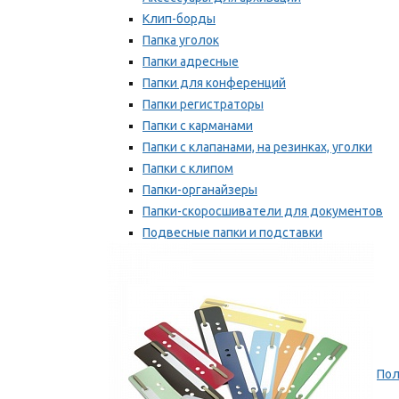
Клип-борды
Папка уголок
Папки адресные
Папки для конференций
Папки регистраторы
Папки с карманами
Папки с клапанами, на резинках, уголки
Папки с клипом
Папки-органайзеры
Папки-скоросшиватели для документов
Подвесные папки и подставки
Скрепкошины и обложки
Мы рекомендуем
Пол