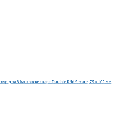
ляр для 8 банковских карт Durable Rfid Secure, 75 х 102 мм