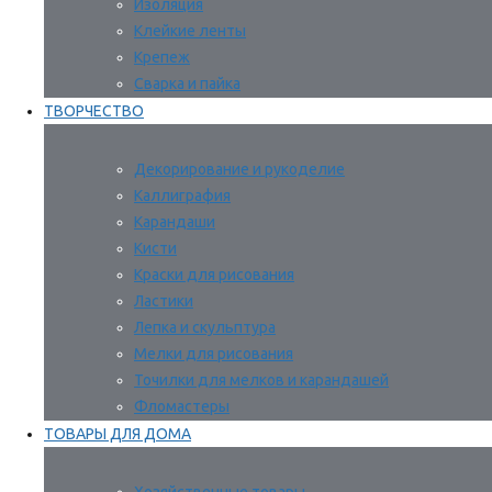
Изоляция
Клейкие ленты
Крепеж
Сварка и пайка
ТВОРЧЕСТВО
Декорирование и рукоделие
Каллиграфия
Карандаши
Кисти
Краски для рисования
Ластики
Лепка и скульптура
Мелки для рисования
Точилки для мелков и карандашей
Фломастеры
ТОВАРЫ ДЛЯ ДОМА