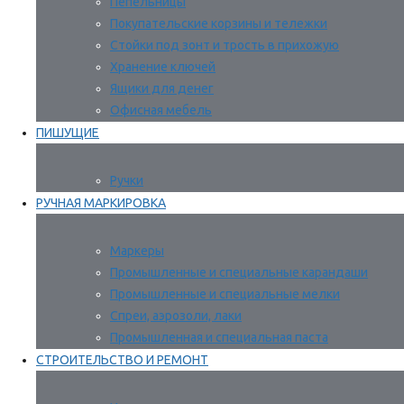
Пепельницы
Покупательские корзины и тележки
Стойки под зонт и трость в прихожую
Хранение ключей
Ящики для денег
Офисная мебель
ПИШУЩИЕ
Ручки
РУЧНАЯ МАРКИРОВКА
Маркеры
Промышленные и специальные карандаши
Промышленные и специальные мелки
Спреи, аэрозоли, лаки
Промышленная и специальная паста
СТРОИТЕЛЬСТВО И РЕМОНТ