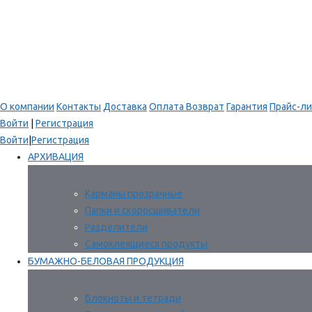
О компании
Контакты
Доставка
Оплата
Возврат
Гарантия
Прайс-ли
Войти
|
Регистрация
Войти
|
Регистрация
АРХИВАЦИЯ
Карманы прозрачные
Папки и скоросшиватели
Разделители
Самоклеящиеся продукты
БУМАЖНО-БЕЛОВАЯ ПРОДУКЦИЯ
Блокноты и тетради