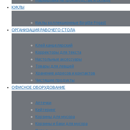
Маркировка на производстве и складе
КУКЛЫ
Куклы коллекционные Birgitte Frigast
ОРГАНИЗАЦИЯ РАБОЧЕГО СТОЛА
Клей канцелярский
Корректоры для текста
Настольные аксессуары
Товары для левшей
Хранение адресов и контактов
Чистящие продукты
ОФИСНОЕ ОБОРУДОВАНИЕ
Аптечки
Кейтеринг
Корзины для мусора
Корзины и баки для мусора