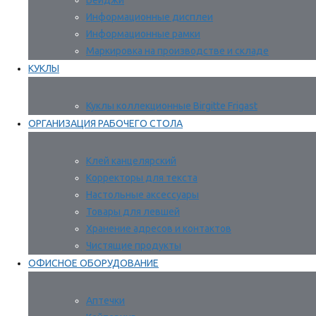
Бейджи
Информационные дисплеи
Информационные рамки
Маркировка на производстве и складе
КУКЛЫ
Куклы коллекционные Birgitte Frigast
ОРГАНИЗАЦИЯ РАБОЧЕГО СТОЛА
Клей канцелярский
Корректоры для текста
Настольные аксессуары
Товары для левшей
Хранение адресов и контактов
Чистящие продукты
ОФИСНОЕ ОБОРУДОВАНИЕ
Аптечки