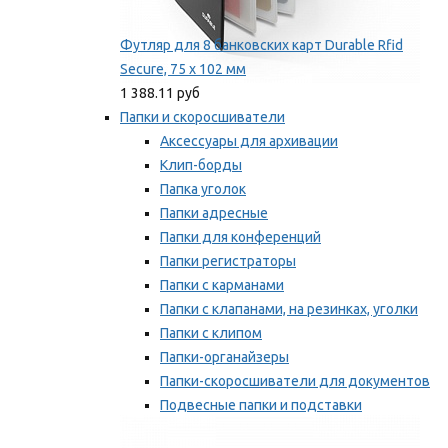
Футляр для 8 банковских карт Durable Rfid
Secure, 75 х 102 мм
1 388.11 руб
Папки и скоросшиватели
Аксессуары для архивации
Клип-борды
Папка уголок
Папки адресные
Папки для конференций
Папки регистраторы
Папки с карманами
Папки с клапанами, на резинках, уголки
Папки с клипом
Папки-органайзеры
Папки-скоросшиватели для документов
Подвесные папки и подставки
Скрепкошины и обложки