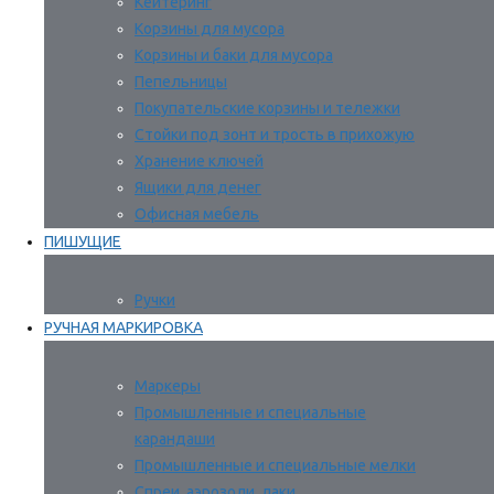
Кейтеринг
Корзины для мусора
Корзины и баки для мусора
Пепельницы
Покупательские корзины и тележки
Стойки под зонт и трость в прихожую
Хранение ключей
Ящики для денег
Офисная мебель
ПИШУЩИЕ
Ручки
РУЧНАЯ МАРКИРОВКА
Маркеры
Промышленные и специальные
карандаши
Промышленные и специальные мелки
Спреи, аэрозоли, лаки