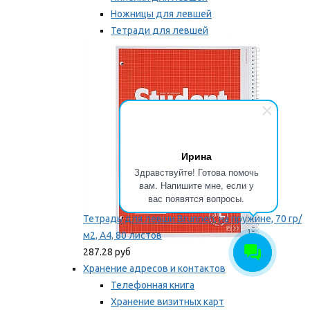
Ножницы для левшей
Тетради для левшей
Точилки для левшей
Мы рекомендуем
Ирина
Здравствуйте! Готова помочь
вам. Напишите мне, если у
вас появятся вопросы.
Тетрадь для левши Brunnen, на пружине, 70 гр/
м2, А4, 80 листов
287.28 руб
Хранение адресов и контактов
Телефонная книга
Хранение визитных карт