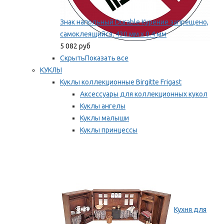
Знак напольный Durable Курение запрещено,
самоклеящийся, 430 мм х 0.4 мм
5 082 руб
Скрыть
Показать все
КУКЛЫ
Куклы коллекционные Birgitte Frigast
Аксессуары для коллекционных кукол
Куклы ангелы
Куклы малыши
Куклы принцессы
Куклы эльфы, гномы и феи
Мы рекомендуем
Кухня для