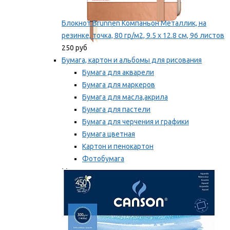
Блокнот Brunnen Компаньон Металлик, на
резинке, точка, 80 гр/м2, 9.5 х 12.8 см, 96 листов
250 руб
Бумага, картон и альбомы для рисования
Бумага для акварели
Бумага для маркеров
Бумага для масла,акрила
Бумага для пастели
Бумага для черчения и графики
Бумага цветная
Картон и пенокартон
Фотобумага
Мы рекомендуем