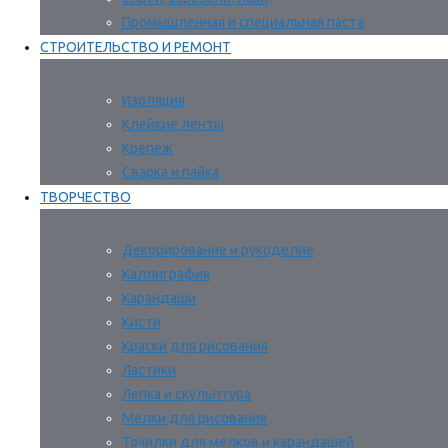
Промышленная и специальная паста
СТРОИТЕЛЬСТВО И РЕМОНТ
Изоляция
Клейкие ленты
Крепеж
Сварка и пайка
ТВОРЧЕСТВО
Декорирование и рукоделие
Каллиграфия
Карандаши
Кисти
Краски для рисования
Ластики
Лепка и скульптура
Мелки для рисования
Точилки для мелков и карандашей