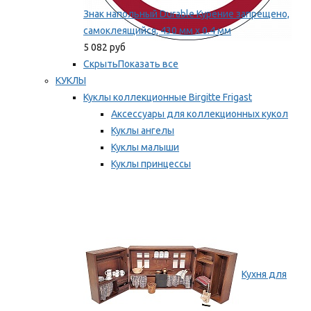
Знак напольный Durable Курение запрещено,
самоклеящийся, 430 мм х 0.4 мм
5 082 руб
Скрыть
Показать все
КУКЛЫ
Куклы коллекционные Birgitte Frigast
Аксессуары для коллекционных кукол
Куклы ангелы
Куклы малыши
Куклы принцессы
Куклы эльфы, гномы и феи
Мы рекомендуем
Кухня для