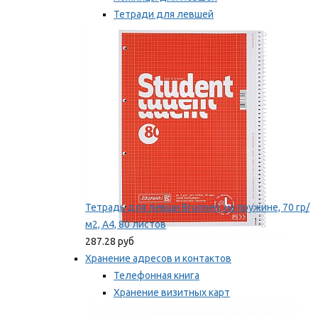
Тетради для левшей
Точилки для левшей
Мы рекомендуем
Тетрадь для левши Brunnen, на пружине, 70 гр/
м2, А4, 80 листов
287.28 руб
Хранение адресов и контактов
Телефонная книга
Хранение визитных карт
Карточки для картотек