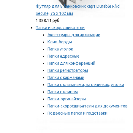
Футляр для 8 банковских карт Durable Rfid
Secure, 75 х 102 мм
1 388.11 руб
Папки и скоросшиватели
Аксессуары для архивации
Клип-борды
Папка уголок
Папки адресные
Папки для конференций
Папки регистраторы
Папки с карманами
Папки с клапанами, на резинках, уголки
Папки с клипом
Папки-органайзеры
Папки-скоросшиватели для документов
Подвесные папки и подставки
Скрепкошины и обложки
Мы рекомендуем