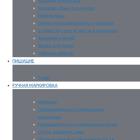
Корзины для мусора
Корзины и баки для мусора
Пепельницы
Покупательские корзины и тележки
Стойки под зонт и трость в прихожую
Хранение ключей
Ящики для денег
Офисная мебель
ПИШУЩИЕ
Ручки
РУЧНАЯ МАРКИРОВКА
Маркеры
Промышленные и специальные
карандаши
Промышленные и специальные мелки
Спреи, аэрозоли, лаки
Промышленная и специальная паста