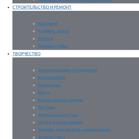
СТРОИТЕЛЬСТВО И РЕМОНТ
Изоляция
Клейкие ленты
Крепеж
Сварка и пайка
ТВОРЧЕСТВО
Декорирование и рукоделие
Каллиграфия
Карандаши
Кисти
Краски для рисования
Ластики
Лепка и скульптура
Мелки для рисования
Точилки для мелков и карандашей
Фломастеры