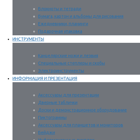
Блокноты и тетради
Бумага, картон и альбомы для рисования
Ежедневники, планинги
Подарочная упаковка
ИНСТРУМЕНТЫ
Канцелярские ножи и лезвия
Специальные степлеры и скобы
Электроинструменты
ИНФОРМАЦИЯ И ПРЕЗЕНТАЦИЯ
Аксессуары для презентации
Дверные таблички
Доски и демонстрационное оборудование
Пиктограммы
Аксессуары для планшетов и мониторов
Бейджи