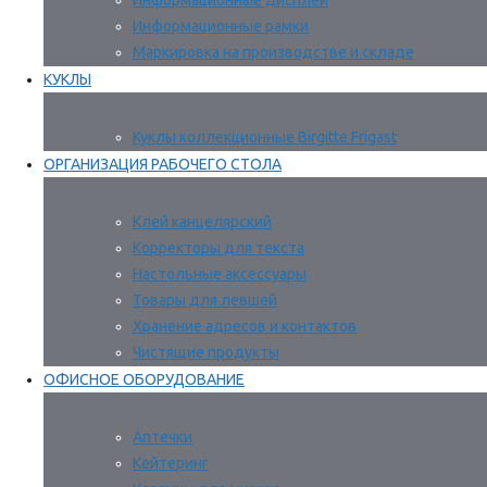
Информационные дисплеи
Информационные рамки
Маркировка на производстве и складе
КУКЛЫ
Куклы коллекционные Birgitte Frigast
ОРГАНИЗАЦИЯ РАБОЧЕГО СТОЛА
Клей канцелярский
Корректоры для текста
Настольные аксессуары
Товары для левшей
Хранение адресов и контактов
Чистящие продукты
ОФИСНОЕ ОБОРУДОВАНИЕ
Аптечки
Кейтеринг