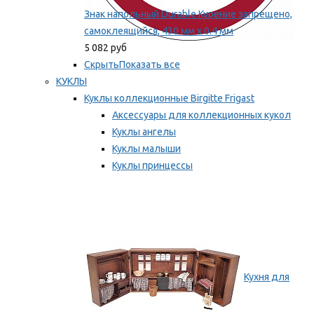
Знак напольный Durable Курение запрещено,
самоклеящийся, 430 мм х 0.4 мм
5 082 руб
Скрыть
Показать все
КУКЛЫ
Куклы коллекционные Birgitte Frigast
Аксессуары для коллекционных кукол
Куклы ангелы
Куклы малыши
Куклы принцессы
Куклы эльфы, гномы и феи
Мы рекомендуем
Кухня для