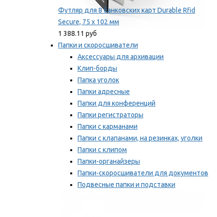
Футляр для 8 банковских карт Durable Rfid
Secure, 75 х 102 мм
1 388.11 руб
Папки и скоросшиватели
Аксессуары для архивации
Клип-борды
Папка уголок
Папки адресные
Папки для конференций
Папки регистраторы
Папки с карманами
Папки с клапанами, на резинках, уголки
Папки с клипом
Папки-органайзеры
Папки-скоросшиватели для документов
Подвесные папки и подставки
Скрепкошины и обложки
Мы рекомендуем