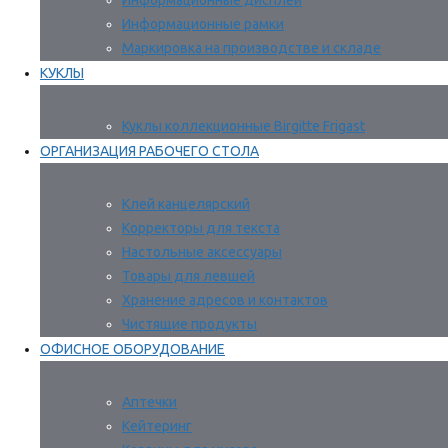
Информационные дисплеи
Информационные рамки
Маркировка на производстве и складе
КУКЛЫ
Куклы коллекционные Birgitte Frigast
ОРГАНИЗАЦИЯ РАБОЧЕГО СТОЛА
Клей канцелярский
Корректоры для текста
Настольные аксессуары
Товары для левшей
Хранение адресов и контактов
Чистящие продукты
ОФИСНОЕ ОБОРУДОВАНИЕ
Аптечки
Кейтеринг