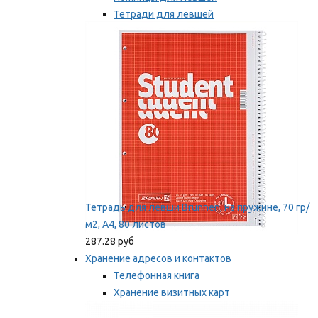
Тетради для левшей
Точилки для левшей
Мы рекомендуем
Тетрадь для левши Brunnen, на пружине, 70 гр/
м2, А4, 80 листов
287.28 руб
Хранение адресов и контактов
Телефонная книга
Хранение визитных карт
Карточки для картотек