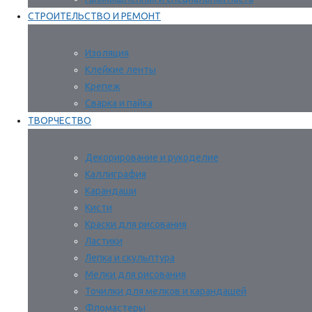
СТРОИТЕЛЬСТВО И РЕМОНТ
Изоляция
Клейкие ленты
Крепеж
Сварка и пайка
ТВОРЧЕСТВО
Декорирование и рукоделие
Каллиграфия
Карандаши
Кисти
Краски для рисования
Ластики
Лепка и скульптура
Мелки для рисования
Точилки для мелков и карандашей
Фломастеры