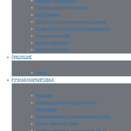
Корзины для мусора
Корзины и баки для мусора
Пепельницы
Покупательские корзины и тележки
Стойки под зонт и трость в прихожую
Хранение ключей
Ящики для денег
Офисная мебель
ПИШУЩИЕ
Ручки
РУЧНАЯ МАРКИРОВКА
Маркеры
Промышленные и специальные
карандаши
Промышленные и специальные мелки
Спреи, аэрозоли, лаки
Промышленная и специальная паста