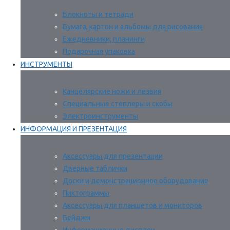
Блокноты и тетради
Бумага, картон и альбомы для рисования
Ежедневники, планинги
Подарочная упаковка
ИНСТРУМЕНТЫ
Канцелярские ножи и лезвия
Специальные степлеры и скобы
Электроинструменты
ИНФОРМАЦИЯ И ПРЕЗЕНТАЦИЯ
Аксессуары для презентации
Дверные таблички
Доски и демонстрационное оборудование
Пиктограммы
Аксессуары для планшетов и мониторов
Бейджи