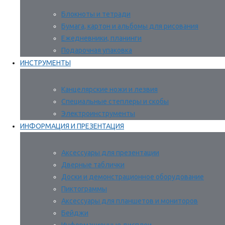
Блокноты и тетради
Бумага, картон и альбомы для рисования
Ежедневники, планинги
Подарочная упаковка
ИНСТРУМЕНТЫ
Канцелярские ножи и лезвия
Специальные степлеры и скобы
Электроинструменты
ИНФОРМАЦИЯ И ПРЕЗЕНТАЦИЯ
Аксессуары для презентации
Дверные таблички
Доски и демонстрационное оборудование
Пиктограммы
Аксессуары для планшетов и мониторов
Бейджи