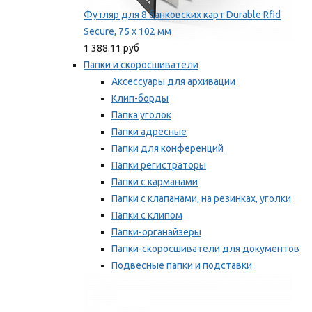
Футляр для 8 банковских карт Durable Rfid
Secure, 75 х 102 мм
1 388.11 руб
Папки и скоросшиватели
Аксессуары для архивации
Клип-борды
Папка уголок
Папки адресные
Папки для конференций
Папки регистраторы
Папки с карманами
Папки с клапанами, на резинках, уголки
Папки с клипом
Папки-органайзеры
Папки-скоросшиватели для документов
Подвесные папки и подставки
Скрепкошины и обложки
Мы рекомендуем