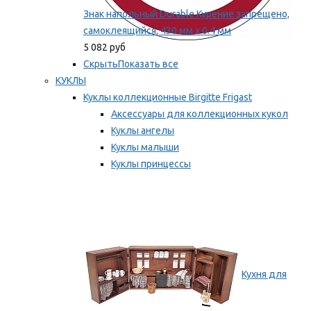
Знак напольный Durable Курение запрещено,
самоклеящийся, 430 мм х 0.4 мм
5 082 руб
Скрыть
Показать все
КУКЛЫ
Куклы коллекционные Birgitte Frigast
Аксессуары для коллекционных кукол
Куклы ангелы
Куклы малыши
Куклы принцессы
Куклы эльфы, гномы и феи
Мы рекомендуем
Кухня для