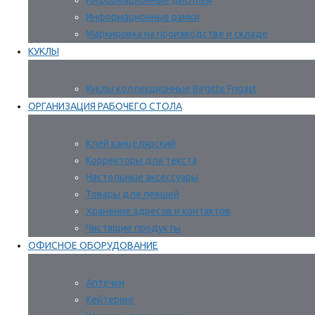
Информационные дисплеи
Информационные рамки
Маркировка на производстве и складе
КУКЛЫ
Куклы коллекционные Birgitte Frigast
ОРГАНИЗАЦИЯ РАБОЧЕГО СТОЛА
Клей канцелярский
Корректоры для текста
Настольные аксессуары
Товары для левшей
Хранение адресов и контактов
Чистящие продукты
ОФИСНОЕ ОБОРУДОВАНИЕ
Аптечки
Кейтеринг