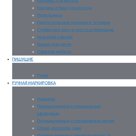
Корзины для мусора
Корзины и баки для мусора
Пепельницы
Покупательские корзины и тележки
Стойки под зонт и трость в прихожую
Хранение ключей
Ящики для денег
Офисная мебель
ПИШУЩИЕ
Ручки
РУЧНАЯ МАРКИРОВКА
Маркеры
Промышленные и специальные
карандаши
Промышленные и специальные мелки
Спреи, аэрозоли, лаки
Промышленная и специальная паста