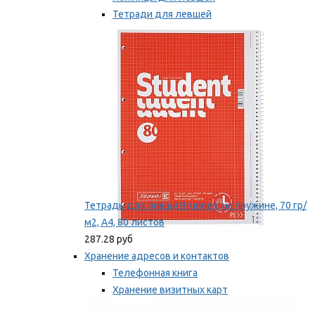
Тетради для левшей
Точилки для левшей
Мы рекомендуем
Тетрадь для левши Brunnen, на пружине, 70 гр/
м2, А4, 80 листов
287.28 руб
Хранение адресов и контактов
Телефонная книга
Хранение визитных карт
Карточки для картотек