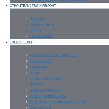
СТРОИТЕЛЬСТВО И РЕМОНТ
Изоляция
Клейкие ленты
Крепеж
Сварка и пайка
ТВОРЧЕСТВО
Декорирование и рукоделие
Каллиграфия
Карандаши
Кисти
Краски для рисования
Ластики
Лепка и скульптура
Мелки для рисования
Точилки для мелков и карандашей
Фломастеры