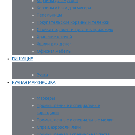
Корзины для мусора
Корзины и баки для мусора
Пепельницы
Покупательские корзины и тележки
Стойки под зонт и трость в прихожую
Хранение ключей
Ящики для денег
Офисная мебель
ПИШУЩИЕ
Ручки
РУЧНАЯ МАРКИРОВКА
Маркеры
Промышленные и специальные
карандаши
Промышленные и специальные мелки
Спреи, аэрозоли, лаки
Промышленная и специальная паста