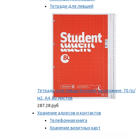
Тетради для левшей
Точилки для левшей
Мы рекомендуем
Тетрадь для левши Brunnen, на пружине, 70 гр/
м2, А4, 80 листов
287.28 руб
Хранение адресов и контактов
Телефонная книга
Хранение визитных карт
Карточки для картотек