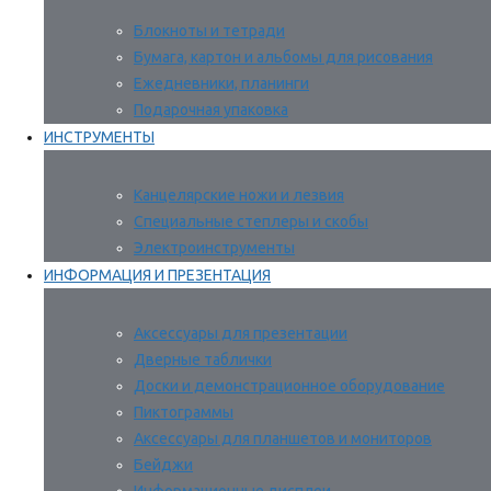
Блокноты и тетради
Бумага, картон и альбомы для рисования
Ежедневники, планинги
Подарочная упаковка
ИНСТРУМЕНТЫ
Канцелярские ножи и лезвия
Специальные степлеры и скобы
Электроинструменты
ИНФОРМАЦИЯ И ПРЕЗЕНТАЦИЯ
Аксессуары для презентации
Дверные таблички
Доски и демонстрационное оборудование
Пиктограммы
Аксессуары для планшетов и мониторов
Бейджи