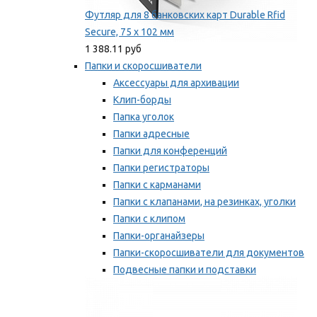
Футляр для 8 банковских карт Durable Rfid
Secure, 75 х 102 мм
1 388.11 руб
Папки и скоросшиватели
Аксессуары для архивации
Клип-борды
Папка уголок
Папки адресные
Папки для конференций
Папки регистраторы
Папки с карманами
Папки с клапанами, на резинках, уголки
Папки с клипом
Папки-органайзеры
Папки-скоросшиватели для документов
Подвесные папки и подставки
Скрепкошины и обложки
Мы рекомендуем