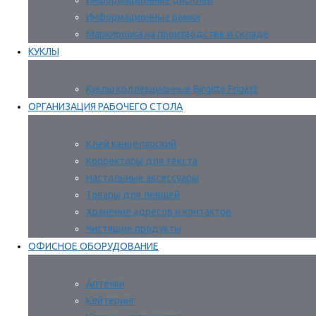
Информационные дисплеи
Информационные рамки
Маркировка на производстве и складе
КУКЛЫ
Куклы коллекционные Birgitte Frigast
ОРГАНИЗАЦИЯ РАБОЧЕГО СТОЛА
Клей канцелярский
Корректоры для текста
Настольные аксессуары
Товары для левшей
Хранение адресов и контактов
Чистящие продукты
ОФИСНОЕ ОБОРУДОВАНИЕ
Аптечки
Кейтеринг