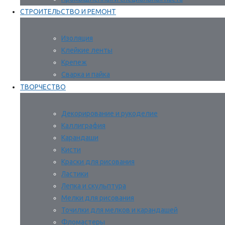
СТРОИТЕЛЬСТВО И РЕМОНТ
Изоляция
Клейкие ленты
Крепеж
Сварка и пайка
ТВОРЧЕСТВО
Декорирование и рукоделие
Каллиграфия
Карандаши
Кисти
Краски для рисования
Ластики
Лепка и скульптура
Мелки для рисования
Точилки для мелков и карандашей
Фломастеры