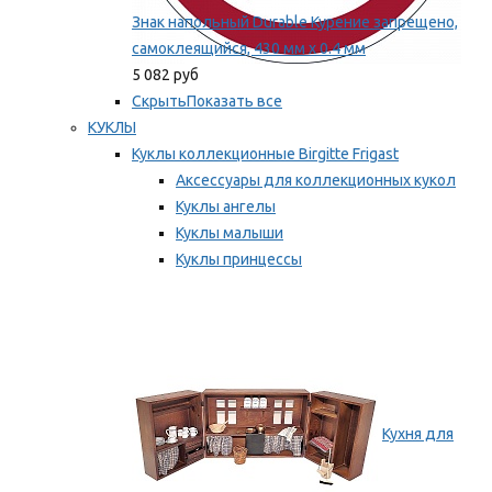
Знак напольный Durable Курение запрещено,
самоклеящийся, 430 мм х 0.4 мм
5 082 руб
Скрыть
Показать все
КУКЛЫ
Куклы коллекционные Birgitte Frigast
Аксессуары для коллекционных кукол
Куклы ангелы
Куклы малыши
Куклы принцессы
Куклы эльфы, гномы и феи
Мы рекомендуем
Кухня для