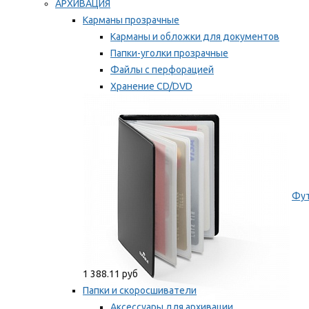
АРХИВАЦИЯ
Карманы прозрачные
Карманы и обложки для документов
Папки-уголки прозрачные
Файлы с перфорацией
Хранение CD/DVD
Хранение карт памяти/дискет
Мы рекомендуем
Фут
1 388.11 руб
Папки и скоросшиватели
Аксессуары для архивации