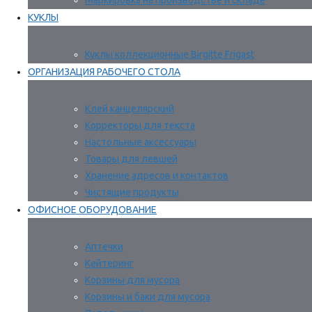
Маркировка на производстве и складе
КУКЛЫ
Куклы коллекционные Birgitte Frigast
ОРГАНИЗАЦИЯ РАБОЧЕГО СТОЛА
Клей канцелярский
Корректоры для текста
Настольные аксессуары
Товары для левшей
Хранение адресов и контактов
Чистящие продукты
ОФИСНОЕ ОБОРУДОВАНИЕ
Аптечки
Кейтеринг
Корзины для мусора
Корзины и баки для мусора