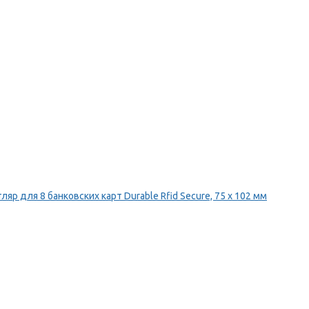
ляр для 8 банковских карт Durable Rfid Secure, 75 х 102 мм