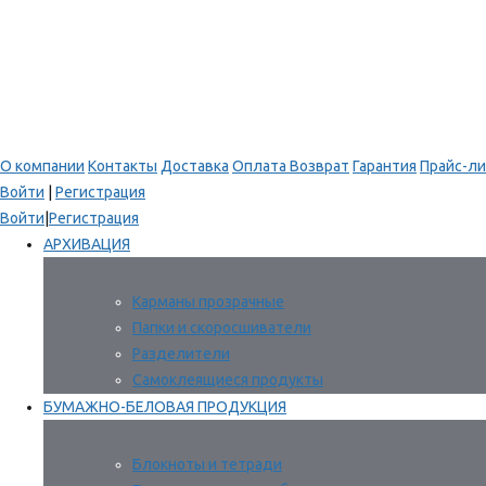
О компании
Контакты
Доставка
Оплата
Возврат
Гарантия
Прайс-ли
Войти
|
Регистрация
Войти
|
Регистрация
АРХИВАЦИЯ
Карманы прозрачные
Папки и скоросшиватели
Разделители
Самоклеящиеся продукты
БУМАЖНО-БЕЛОВАЯ ПРОДУКЦИЯ
Блокноты и тетради