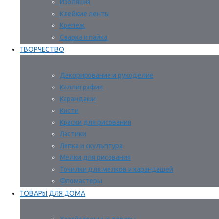
Изоляция
Клейкие ленты
Крепеж
Сварка и пайка
ТВОРЧЕСТВО
Декорирование и рукоделие
Каллиграфия
Карандаши
Кисти
Краски для рисования
Ластики
Лепка и скульптура
Мелки для рисования
Точилки для мелков и карандашей
Фломастеры
ТОВАРЫ ДЛЯ ДОМА