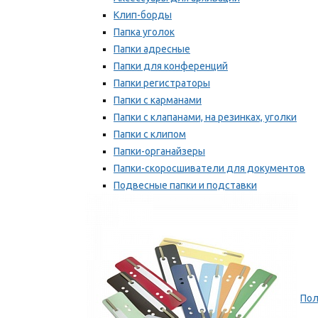
Клип-борды
Папка уголок
Папки адресные
Папки для конференций
Папки регистраторы
Папки с карманами
Папки с клапанами, на резинках, уголки
Папки с клипом
Папки-органайзеры
Папки-скоросшиватели для документов
Подвесные папки и подставки
Скрепкошины и обложки
Мы рекомендуем
Пол