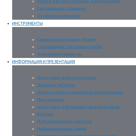
Бумага, картон и альбомы для рисования
Ежедневники, планинги
Подарочная упаковка
ИНСТРУМЕНТЫ
Канцелярские ножи и лезвия
Специальные степлеры и скобы
Электроинструменты
ИНФОРМАЦИЯ И ПРЕЗЕНТАЦИЯ
Аксессуары для презентации
Дверные таблички
Доски и демонстрационное оборудование
Пиктограммы
Аксессуары для планшетов и мониторов
Бейджи
Информационные дисплеи
Информационные рамки