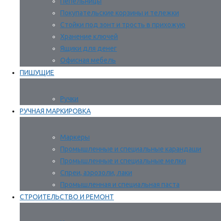
Пепельницы
Покупательские корзины и тележки
Стойки под зонт и трость в прихожую
Хранение ключей
Ящики для денег
Офисная мебель
ПИШУЩИЕ
Ручки
РУЧНАЯ МАРКИРОВКА
Маркеры
Промышленные и специальные карандаши
Промышленные и специальные мелки
Спреи, аэрозоли, лаки
Промышленная и специальная паста
СТРОИТЕЛЬСТВО И РЕМОНТ