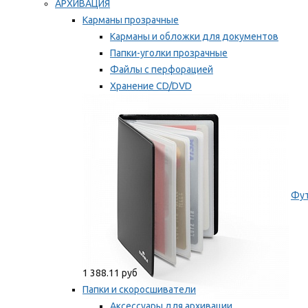
АРХИВАЦИЯ
Карманы прозрачные
Карманы и обложки для документов
Папки-уголки прозрачные
Файлы с перфорацией
Хранение CD/DVD
Хранение карт памяти/дискет
Мы рекомендуем
Фут
1 388.11 руб
Папки и скоросшиватели
Аксессуары для архивации