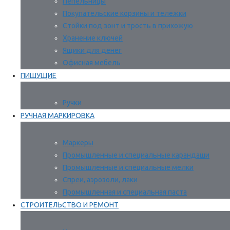
Пепельницы
Покупательские корзины и тележки
Стойки под зонт и трость в прихожую
Хранение ключей
Ящики для денег
Офисная мебель
ПИШУЩИЕ
Ручки
РУЧНАЯ МАРКИРОВКА
Маркеры
Промышленные и специальные карандаши
Промышленные и специальные мелки
Спреи, аэрозоли, лаки
Промышленная и специальная паста
СТРОИТЕЛЬСТВО И РЕМОНТ