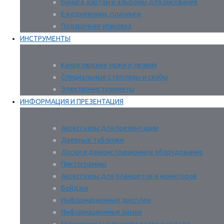
Бумага, картон и альбомы для рисования
Ежедневники, планинги
Подарочная упаковка
ИНСТРУМЕНТЫ
Канцелярские ножи и лезвия
Специальные степлеры и скобы
Электроинструменты
ИНФОРМАЦИЯ И ПРЕЗЕНТАЦИЯ
Аксессуары для презентации
Дверные таблички
Доски и демонстрационное оборудование
Пиктограммы
Аксессуары для планшетов и мониторов
Бейджи
Информационные дисплеи
Информационные рамки