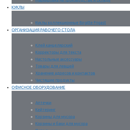
Маркировка на производстве и складе
КУКЛЫ
Куклы коллекционные Birgitte Frigast
ОРГАНИЗАЦИЯ РАБОЧЕГО СТОЛА
Клей канцелярский
Корректоры для текста
Настольные аксессуары
Товары для левшей
Хранение адресов и контактов
Чистящие продукты
ОФИСНОЕ ОБОРУДОВАНИЕ
Аптечки
Кейтеринг
Корзины для мусора
Корзины и баки для мусора