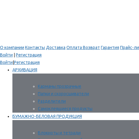
О компании
Контакты
Доставка
Оплата
Возврат
Гарантия
Прайс-ли
Войти
|
Регистрация
Войти
|
Регистрация
АРХИВАЦИЯ
Карманы прозрачные
Папки и скоросшиватели
Разделители
Самоклеящиеся продукты
БУМАЖНО-БЕЛОВАЯ ПРОДУКЦИЯ
Блокноты и тетради