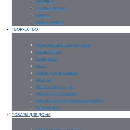
Изоляция
Клейкие ленты
Крепеж
Сварка и пайка
ТВОРЧЕСТВО
Декорирование и рукоделие
Каллиграфия
Карандаши
Кисти
Краски для рисования
Ластики
Лепка и скульптура
Мелки для рисования
Точилки для мелков и карандашей
Фломастеры
ТОВАРЫ ДЛЯ ДОМА