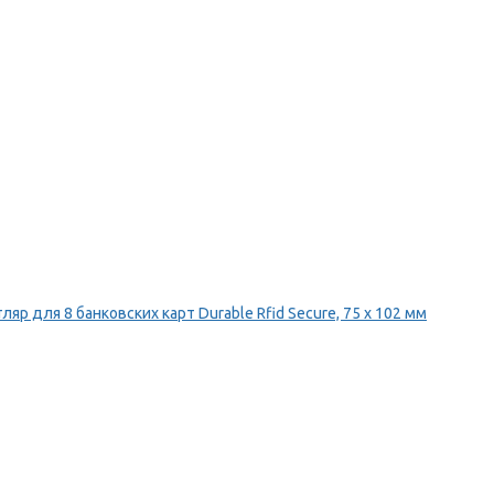
ляр для 8 банковских карт Durable Rfid Secure, 75 х 102 мм