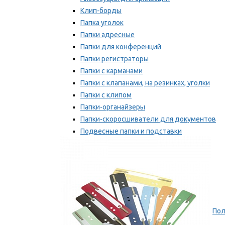
Клип-борды
Папка уголок
Папки адресные
Папки для конференций
Папки регистраторы
Папки с карманами
Папки с клапанами, на резинках, уголки
Папки с клипом
Папки-органайзеры
Папки-скоросшиватели для документов
Подвесные папки и подставки
Скрепкошины и обложки
Мы рекомендуем
Пол