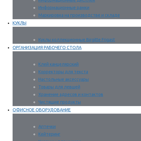
Информационные дисплеи
Информационные рамки
Маркировка на производстве и складе
КУКЛЫ
Куклы коллекционные Birgitte Frigast
ОРГАНИЗАЦИЯ РАБОЧЕГО СТОЛА
Клей канцелярский
Корректоры для текста
Настольные аксессуары
Товары для левшей
Хранение адресов и контактов
Чистящие продукты
ОФИСНОЕ ОБОРУДОВАНИЕ
Аптечки
Кейтеринг