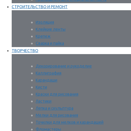
СТРОИТЕЛЬСТВО И РЕМОНТ
Изоляция
Клейкие ленты
Крепеж
Сварка и пайка
ТВОРЧЕСТВО
Декорирование и рукоделие
Каллиграфия
Карандаши
Кисти
Краски для рисования
Ластики
Лепка и скульптура
Мелки для рисования
Точилки для мелков и карандашей
Фломастеры