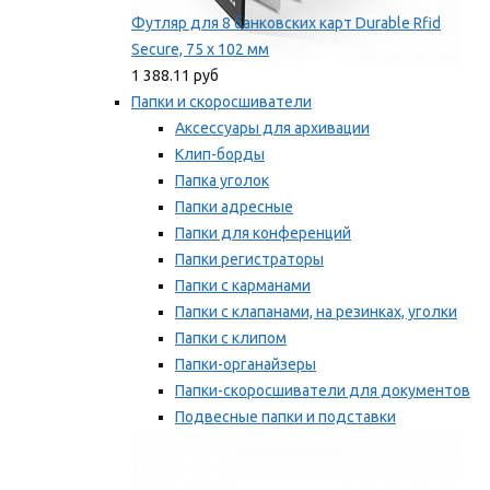
Футляр для 8 банковских карт Durable Rfid
Secure, 75 х 102 мм
1 388.11 руб
Папки и скоросшиватели
Аксессуары для архивации
Клип-борды
Папка уголок
Папки адресные
Папки для конференций
Папки регистраторы
Папки с карманами
Папки с клапанами, на резинках, уголки
Папки с клипом
Папки-органайзеры
Папки-скоросшиватели для документов
Подвесные папки и подставки
Скрепкошины и обложки
Мы рекомендуем