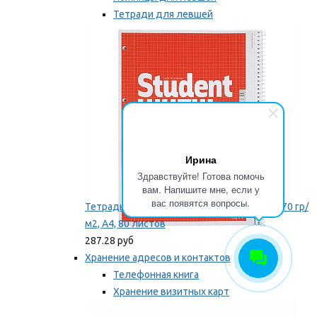
Тетради для левшей
Точилки для левшей
Мы рекомендуем
Ирина
Здравствуйте! Готова помочь
вам. Напишите мне, если у
вас появятся вопросы.
Тетрадь для левши Brunnen, на пружине, 70 гр/
м2, А4, 80 листов
287.28 руб
Хранение адресов и контактов
Телефонная книга
Хранение визитных карт
Карточки для картотек