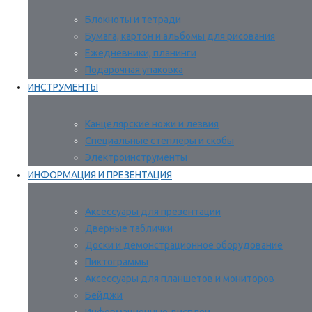
Блокноты и тетради
Бумага, картон и альбомы для рисования
Ежедневники, планинги
Подарочная упаковка
ИНСТРУМЕНТЫ
Канцелярские ножи и лезвия
Специальные степлеры и скобы
Электроинструменты
ИНФОРМАЦИЯ И ПРЕЗЕНТАЦИЯ
Аксессуары для презентации
Дверные таблички
Доски и демонстрационное оборудование
Пиктограммы
Аксессуары для планшетов и мониторов
Бейджи