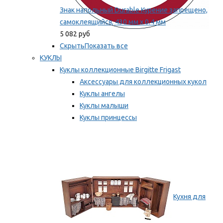
Знак напольный Durable Курение запрещено,
самоклеящийся, 430 мм х 0.4 мм
5 082 руб
Скрыть
Показать все
КУКЛЫ
Куклы коллекционные Birgitte Frigast
Аксессуары для коллекционных кукол
Куклы ангелы
Куклы малыши
Куклы принцессы
Куклы эльфы, гномы и феи
Мы рекомендуем
Кухня для