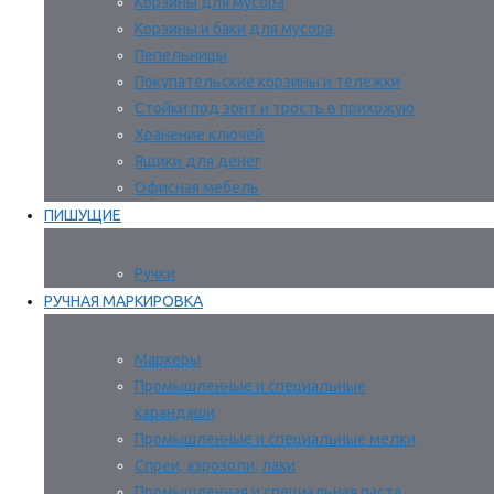
Корзины для мусора
Корзины и баки для мусора
Пепельницы
Покупательские корзины и тележки
Стойки под зонт и трость в прихожую
Хранение ключей
Ящики для денег
Офисная мебель
ПИШУЩИЕ
Ручки
РУЧНАЯ МАРКИРОВКА
Маркеры
Промышленные и специальные
карандаши
Промышленные и специальные мелки
Спреи, аэрозоли, лаки
Промышленная и специальная паста