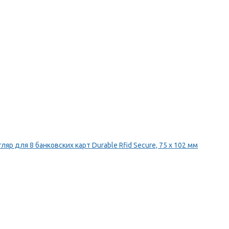
ляр для 8 банковских карт Durable Rfid Secure, 75 х 102 мм