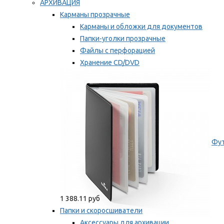
АРХИВАЦИЯ
Карманы прозрачные
Карманы и обложки для документов
Папки-уголки прозрачные
Файлы с перфорацией
Хранение CD/DVD
Хранение карт памяти/дискет
Мы рекомендуем
Фут
1 388.11 руб
Папки и скоросшиватели
Аксессуары для архивации