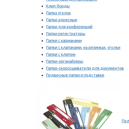
Клип-борды
Папка уголок
Папки адресные
Папки для конференций
Папки регистраторы
Папки с карманами
Папки с клапанами, на резинках, уголки
Папки с клипом
Папки-органайзеры
Папки-скоросшиватели для документов
Подвесные папки и подставки
Скрепкошины и обложки
Мы рекомендуем
Пол