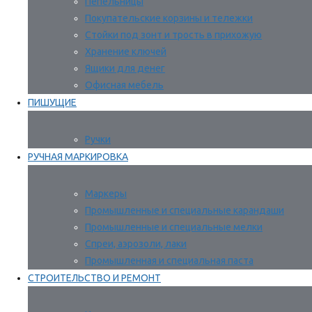
Пепельницы
Покупательские корзины и тележки
Стойки под зонт и трость в прихожую
Хранение ключей
Ящики для денег
Офисная мебель
ПИШУЩИЕ
Ручки
РУЧНАЯ МАРКИРОВКА
Маркеры
Промышленные и специальные карандаши
Промышленные и специальные мелки
Спреи, аэрозоли, лаки
Промышленная и специальная паста
СТРОИТЕЛЬСТВО И РЕМОНТ