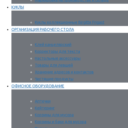
Маркировка на производстве и складе
КУКЛЫ
Куклы коллекционные Birgitte Frigast
ОРГАНИЗАЦИЯ РАБОЧЕГО СТОЛА
Клей канцелярский
Корректоры для текста
Настольные аксессуары
Товары для левшей
Хранение адресов и контактов
Чистящие продукты
ОФИСНОЕ ОБОРУДОВАНИЕ
Аптечки
Кейтеринг
Корзины для мусора
Корзины и баки для мусора