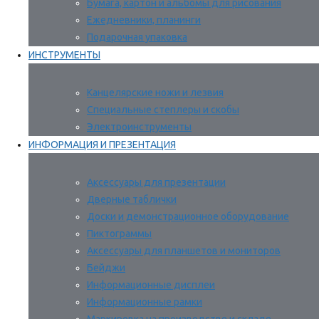
Бумага, картон и альбомы для рисования
Ежедневники, планинги
Подарочная упаковка
ИНСТРУМЕНТЫ
Канцелярские ножи и лезвия
Специальные степлеры и скобы
Электроинструменты
ИНФОРМАЦИЯ И ПРЕЗЕНТАЦИЯ
Аксессуары для презентации
Дверные таблички
Доски и демонстрационное оборудование
Пиктограммы
Аксессуары для планшетов и мониторов
Бейджи
Информационные дисплеи
Информационные рамки