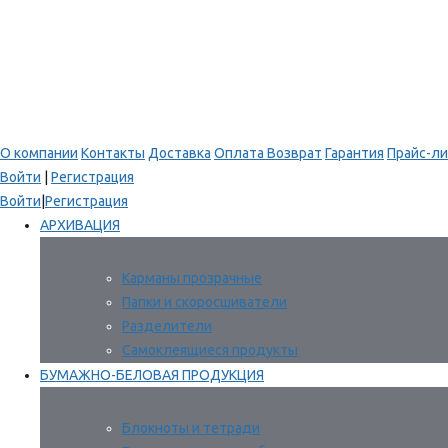
О компании
Контакты
Доставка
Оплата
Возврат
Гарантия
Прайс-ли
Войти
|
Регистрация
Войти
|
Регистрация
АРХИВАЦИЯ
Карманы прозрачные
Папки и скоросшиватели
Разделители
Самоклеящиеся продукты
БУМАЖНО-БЕЛОВАЯ ПРОДУКЦИЯ
Блокноты и тетради