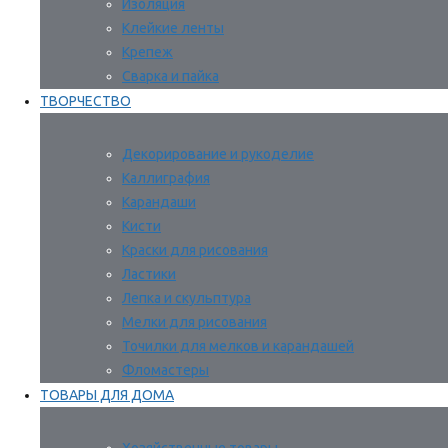
Изоляция
Клейкие ленты
Крепеж
Сварка и пайка
ТВОРЧЕСТВО
Декорирование и рукоделие
Каллиграфия
Карандаши
Кисти
Краски для рисования
Ластики
Лепка и скульптура
Мелки для рисования
Точилки для мелков и карандашей
Фломастеры
ТОВАРЫ ДЛЯ ДОМА