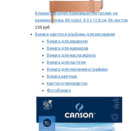
Блокнот Brunnen Компаньон Металлик, на
резинке, точка, 80 гр/м2, 9.5 х 12.8 см, 96 листов
250 руб
Бумага, картон и альбомы для рисования
Бумага для акварели
Бумага для маркеров
Бумага для масла,акрила
Бумага для пастели
Бумага для черчения и графики
Бумага цветная
Картон и пенокартон
Фотобумага
Мы рекомендуем