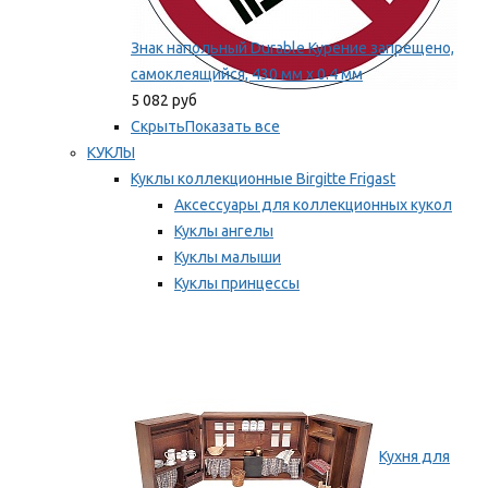
Знак напольный Durable Курение запрещено,
самоклеящийся, 430 мм х 0.4 мм
5 082 руб
Скрыть
Показать все
КУКЛЫ
Куклы коллекционные Birgitte Frigast
Аксессуары для коллекционных кукол
Куклы ангелы
Куклы малыши
Куклы принцессы
Куклы эльфы, гномы и феи
Мы рекомендуем
Кухня для