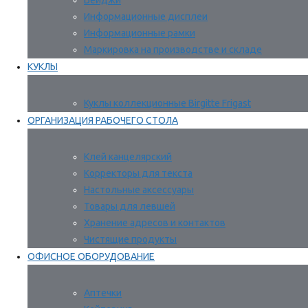
Бейджи
Информационные дисплеи
Информационные рамки
Маркировка на производстве и складе
КУКЛЫ
Куклы коллекционные Birgitte Frigast
ОРГАНИЗАЦИЯ РАБОЧЕГО СТОЛА
Клей канцелярский
Корректоры для текста
Настольные аксессуары
Товары для левшей
Хранение адресов и контактов
Чистящие продукты
ОФИСНОЕ ОБОРУДОВАНИЕ
Аптечки