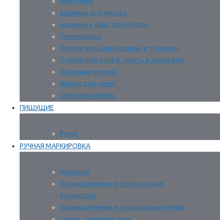
Кейтеринг
Корзины для мусора
Корзины и баки для мусора
Пепельницы
Покупательские корзины и тележки
Стойки под зонт и трость в прихожую
Хранение ключей
Ящики для денег
Офисная мебель
ПИШУЩИЕ
Ручки
РУЧНАЯ МАРКИРОВКА
Маркеры
Промышленные и специальные
карандаши
Промышленные и специальные мелки
Спреи, аэрозоли, лаки