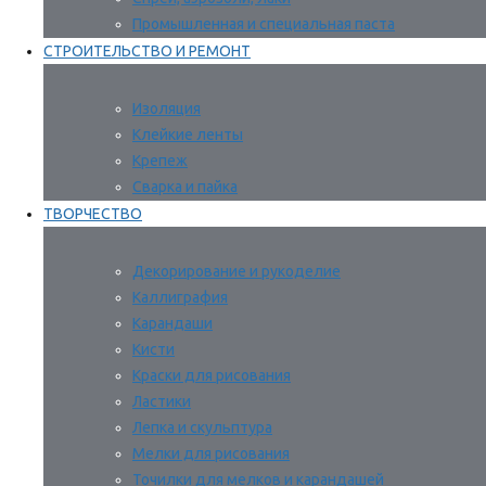
Промышленная и специальная паста
СТРОИТЕЛЬСТВО И РЕМОНТ
Изоляция
Клейкие ленты
Крепеж
Сварка и пайка
ТВОРЧЕСТВО
Декорирование и рукоделие
Каллиграфия
Карандаши
Кисти
Краски для рисования
Ластики
Лепка и скульптура
Мелки для рисования
Точилки для мелков и карандашей