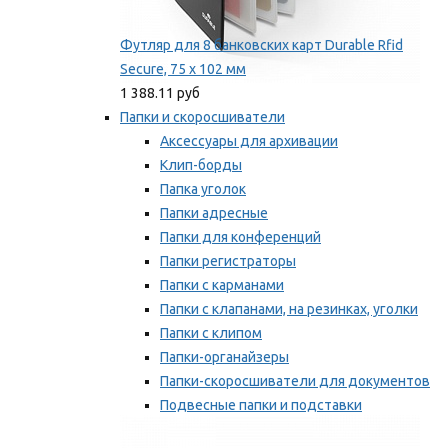
Футляр для 8 банковских карт Durable Rfid
Secure, 75 х 102 мм
1 388.11 руб
Папки и скоросшиватели
Аксессуары для архивации
Клип-борды
Папка уголок
Папки адресные
Папки для конференций
Папки регистраторы
Папки с карманами
Папки с клапанами, на резинках, уголки
Папки с клипом
Папки-органайзеры
Папки-скоросшиватели для документов
Подвесные папки и подставки
Скрепкошины и обложки