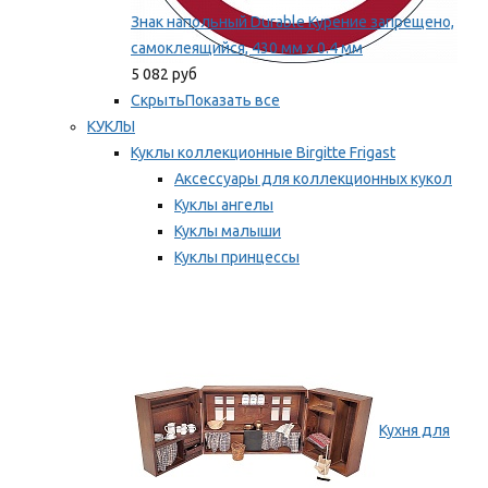
Знак напольный Durable Курение запрещено,
самоклеящийся, 430 мм х 0.4 мм
5 082 руб
Скрыть
Показать все
КУКЛЫ
Куклы коллекционные Birgitte Frigast
Аксессуары для коллекционных кукол
Куклы ангелы
Куклы малыши
Куклы принцессы
Куклы эльфы, гномы и феи
Мы рекомендуем
Кухня для