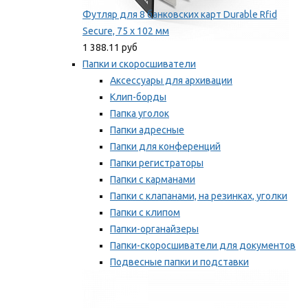
Футляр для 8 банковских карт Durable Rfid
Secure, 75 х 102 мм
1 388.11 руб
Папки и скоросшиватели
Аксессуары для архивации
Клип-борды
Папка уголок
Папки адресные
Папки для конференций
Папки регистраторы
Папки с карманами
Папки с клапанами, на резинках, уголки
Папки с клипом
Папки-органайзеры
Папки-скоросшиватели для документов
Подвесные папки и подставки
Скрепкошины и обложки
Мы рекомендуем