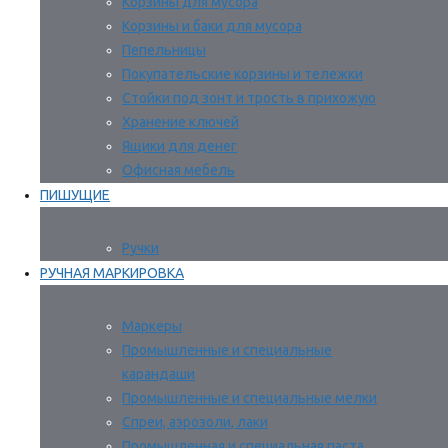
Корзины для мусора
Корзины и баки для мусора
Пепельницы
Покупательские корзины и тележки
Стойки под зонт и трость в прихожую
Хранение ключей
Ящики для денег
Офисная мебель
ПИШУЩИЕ
Ручки
РУЧНАЯ МАРКИРОВКА
Маркеры
Промышленные и специальные
карандаши
Промышленные и специальные мелки
Спреи, аэрозоли, лаки
Промышленная и специальная паста