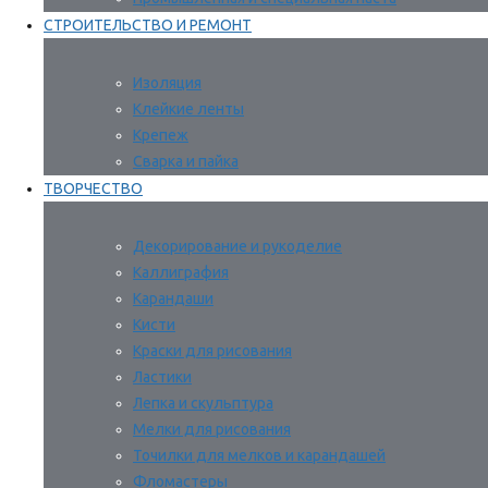
СТРОИТЕЛЬСТВО И РЕМОНТ
Изоляция
Клейкие ленты
Крепеж
Сварка и пайка
ТВОРЧЕСТВО
Декорирование и рукоделие
Каллиграфия
Карандаши
Кисти
Краски для рисования
Ластики
Лепка и скульптура
Мелки для рисования
Точилки для мелков и карандашей
Фломастеры