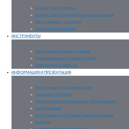
Блокноты и тетради
Бумага, картон и альбомы для рисования
Ежедневники, планинги
Подарочная упаковка
ИНСТРУМЕНТЫ
Канцелярские ножи и лезвия
Специальные степлеры и скобы
Электроинструменты
ИНФОРМАЦИЯ И ПРЕЗЕНТАЦИЯ
Аксессуары для презентации
Дверные таблички
Доски и демонстрационное оборудование
Пиктограммы
Аксессуары для планшетов и мониторов
Бейджи