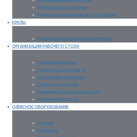
Информационные дисплеи
Информационные рамки
Маркировка на производстве и складе
КУКЛЫ
Куклы коллекционные Birgitte Frigast
ОРГАНИЗАЦИЯ РАБОЧЕГО СТОЛА
Клей канцелярский
Корректоры для текста
Настольные аксессуары
Товары для левшей
Хранение адресов и контактов
Чистящие продукты
ОФИСНОЕ ОБОРУДОВАНИЕ
Аптечки
Кейтеринг