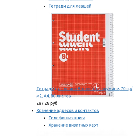
Тетради для левшей
Точилки для левшей
Мы рекомендуем
Тетрадь для левши Brunnen, на пружине, 70 гр/
м2, А4, 80 листов
287.28 руб
Хранение адресов и контактов
Телефонная книга
Хранение визитных карт
Карточки для картотек