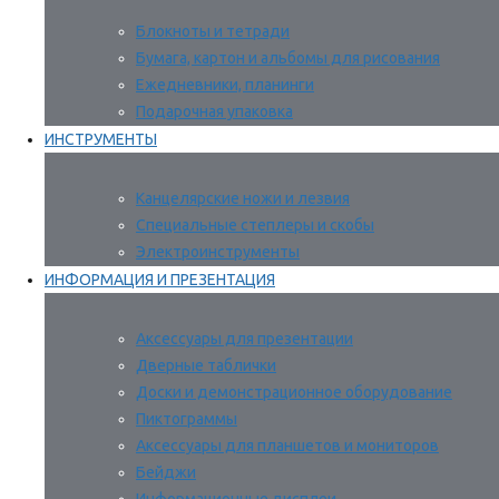
Блокноты и тетради
Бумага, картон и альбомы для рисования
Ежедневники, планинги
Подарочная упаковка
ИНСТРУМЕНТЫ
Канцелярские ножи и лезвия
Специальные степлеры и скобы
Электроинструменты
ИНФОРМАЦИЯ И ПРЕЗЕНТАЦИЯ
Аксессуары для презентации
Дверные таблички
Доски и демонстрационное оборудование
Пиктограммы
Аксессуары для планшетов и мониторов
Бейджи