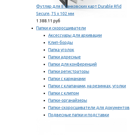
Футляр для 8 банковских карт Durable Rfid
Secure, 75 х 102 мм
1 388.11 руб
Папки и скоросшиватели
Аксессуары для архивации
Клип-борды
Папка уголок
Папки адресные
Папки для конференций
Папки регистраторы
Папки с карманами
Папки с клапанами, на резинках, уголки
Папки с клипом
Папки-органайзеры
Папки-скоросшиватели для документов
Подвесные папки и подставки
Скрепкошины и обложки
Мы рекомендуем