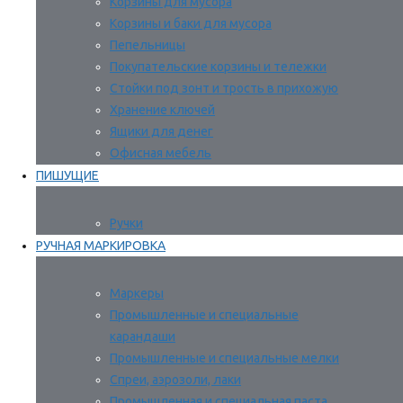
Корзины для мусора
Корзины и баки для мусора
Пепельницы
Покупательские корзины и тележки
Стойки под зонт и трость в прихожую
Хранение ключей
Ящики для денег
Офисная мебель
ПИШУЩИЕ
Ручки
РУЧНАЯ МАРКИРОВКА
Маркеры
Промышленные и специальные
карандаши
Промышленные и специальные мелки
Спреи, аэрозоли, лаки
Промышленная и специальная паста