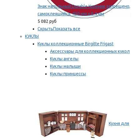
Знак напольный Durable Курение запрещено,
самоклеящийся, 430 мм х 0.4 мм
5 082 руб
Скрыть
Показать все
КУКЛЫ
Куклы коллекционные Birgitte Frigast
Аксессуары для коллекционных кукол
Куклы ангелы
Куклы малыши
Куклы принцессы
Куклы эльфы, гномы и феи
Мы рекомендуем
Кухня для