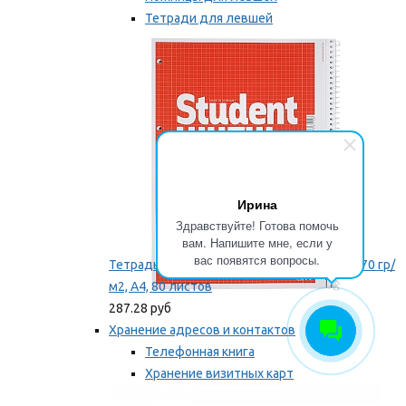
Тетради для левшей
Точилки для левшей
Мы рекомендуем
Ирина
Здравствуйте! Готова помочь
вам. Напишите мне, если у
вас появятся вопросы.
Тетрадь для левши Brunnen, на пружине, 70 гр/
м2, А4, 80 листов
287.28 руб
Хранение адресов и контактов
Телефонная книга
Хранение визитных карт
Карточки для картотек