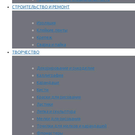
СТРОИТЕЛЬСТВО И РЕМОНТ
Изоляция
Клейкие ленты
Крепеж
Сварка и пайка
ТВОРЧЕСТВО
Декорирование и рукоделие
Каллиграфия
Карандаши
Кисти
Краски для рисования
Ластики
Лепка и скульптура
Мелки для рисования
Точилки для мелков и карандашей
Фломастеры