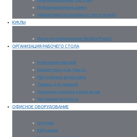
Информационные дисплеи
Информационные рамки
Маркировка на производстве и складе
КУКЛЫ
Куклы коллекционные Birgitte Frigast
ОРГАНИЗАЦИЯ РАБОЧЕГО СТОЛА
Клей канцелярский
Корректоры для текста
Настольные аксессуары
Товары для левшей
Хранение адресов и контактов
Чистящие продукты
ОФИСНОЕ ОБОРУДОВАНИЕ
Аптечки
Кейтеринг