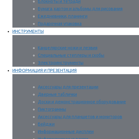
Блокноты и тетради
Бумага, картон и альбомы для рисования
Ежедневники, планинги
Подарочная упаковка
ИНСТРУМЕНТЫ
Канцелярские ножи и лезвия
Специальные степлеры и скобы
Электроинструменты
ИНФОРМАЦИЯ И ПРЕЗЕНТАЦИЯ
Аксессуары для презентации
Дверные таблички
Доски и демонстрационное оборудование
Пиктограммы
Аксессуары для планшетов и мониторов
Бейджи
Информационные дисплеи