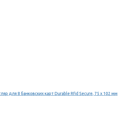
ляр для 8 банковских карт Durable Rfid Secure, 75 х 102 мм