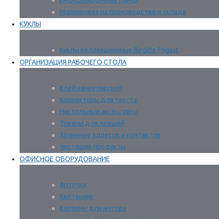
Информационные рамки
Маркировка на производстве и складе
КУКЛЫ
Куклы коллекционные Birgitte Frigast
ОРГАНИЗАЦИЯ РАБОЧЕГО СТОЛА
Клей канцелярский
Корректоры для текста
Настольные аксессуары
Товары для левшей
Хранение адресов и контактов
Чистящие продукты
ОФИСНОЕ ОБОРУДОВАНИЕ
Аптечки
Кейтеринг
Корзины для мусора