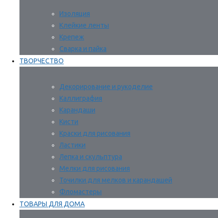
Изоляция
Клейкие ленты
Крепеж
Сварка и пайка
ТВОРЧЕСТВО
Декорирование и рукоделие
Каллиграфия
Карандаши
Кисти
Краски для рисования
Ластики
Лепка и скульптура
Мелки для рисования
Точилки для мелков и карандашей
Фломастеры
ТОВАРЫ ДЛЯ ДОМА