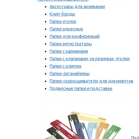
Аксессуары для архивации
Клип-борды
Папка уголок
Папки адресные
Папки для конференций
Папки регистраторы
Папки с карманами
Папки с клапанами, на резинках, уголки
Папки с клипом
Папки-органайзеры
Папки-скоросшиватели для документов
Подвесные папки и подставки
Скрепкошины и обложки
Мы рекомендуем
Пол