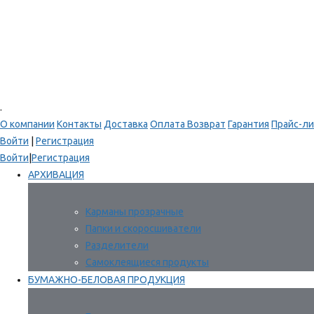
.
О компании
Контакты
Доставка
Оплата
Возврат
Гарантия
Прайс-ли
Войти
|
Регистрация
Войти
|
Регистрация
АРХИВАЦИЯ
Карманы прозрачные
Папки и скоросшиватели
Разделители
Самоклеящиеся продукты
БУМАЖНО-БЕЛОВАЯ ПРОДУКЦИЯ