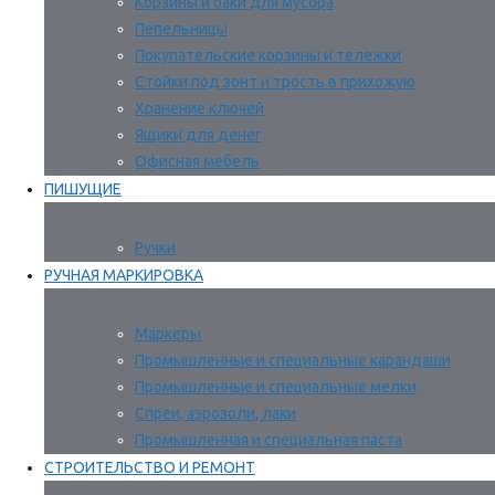
Корзины и баки для мусора
Пепельницы
Покупательские корзины и тележки
Стойки под зонт и трость в прихожую
Хранение ключей
Ящики для денег
Офисная мебель
ПИШУЩИЕ
Ручки
РУЧНАЯ МАРКИРОВКА
Маркеры
Промышленные и специальные карандаши
Промышленные и специальные мелки
Спреи, аэрозоли, лаки
Промышленная и специальная паста
СТРОИТЕЛЬСТВО И РЕМОНТ