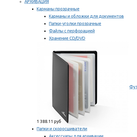
АРХИВАЦИЯ
Карманы прозрачные
Карманы и обложки для документов
Папки-уголки прозрачные
Файлы с перфорацией
Хранение CD/DVD
Хранение карт памяти/дискет
Мы рекомендуем
Фут
1 388.11 руб
Папки и скоросшиватели
Аксессуары для архивации