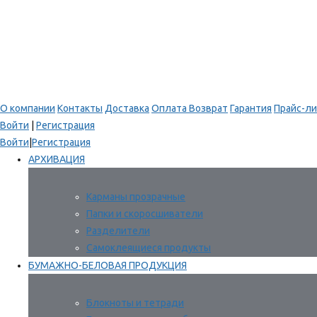
О компании
Контакты
Доставка
Оплата
Возврат
Гарантия
Прайс-ли
Войти
|
Регистрация
Войти
|
Регистрация
АРХИВАЦИЯ
Карманы прозрачные
Папки и скоросшиватели
Разделители
Самоклеящиеся продукты
БУМАЖНО-БЕЛОВАЯ ПРОДУКЦИЯ
Блокноты и тетради