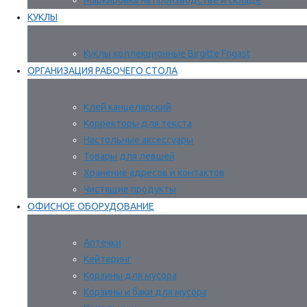
Маркировка на производстве и складе
КУКЛЫ
Куклы коллекционные Birgitte Frigast
ОРГАНИЗАЦИЯ РАБОЧЕГО СТОЛА
Клей канцелярский
Корректоры для текста
Настольные аксессуары
Товары для левшей
Хранение адресов и контактов
Чистящие продукты
ОФИСНОЕ ОБОРУДОВАНИЕ
Аптечки
Кейтеринг
Корзины для мусора
Корзины и баки для мусора