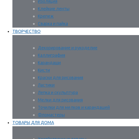
Изоляция
Клейкие ленты
Крепеж
Сварка и пайка
ТВОРЧЕСТВО
Декорирование и рукоделие
Каллиграфия
Карандаши
Кисти
Краски для рисования
Ластики
Лепка и скульптура
Мелки для рисования
Точилки для мелков и карандашей
Фломастеры
ТОВАРЫ ДЛЯ ДОМА