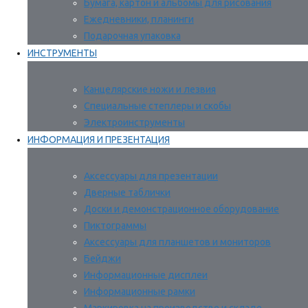
Бумага, картон и альбомы для рисования
Ежедневники, планинги
Подарочная упаковка
ИНСТРУМЕНТЫ
Канцелярские ножи и лезвия
Специальные степлеры и скобы
Электроинструменты
ИНФОРМАЦИЯ И ПРЕЗЕНТАЦИЯ
Аксессуары для презентации
Дверные таблички
Доски и демонстрационное оборудование
Пиктограммы
Аксессуары для планшетов и мониторов
Бейджи
Информационные дисплеи
Информационные рамки