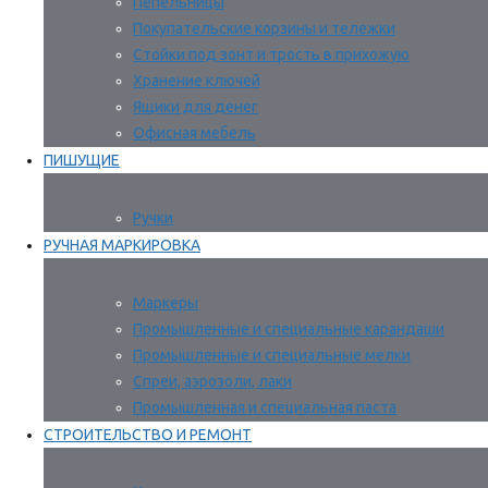
Пепельницы
Покупательские корзины и тележки
Стойки под зонт и трость в прихожую
Хранение ключей
Ящики для денег
Офисная мебель
ПИШУЩИЕ
Ручки
РУЧНАЯ МАРКИРОВКА
Маркеры
Промышленные и специальные карандаши
Промышленные и специальные мелки
Спреи, аэрозоли, лаки
Промышленная и специальная паста
СТРОИТЕЛЬСТВО И РЕМОНТ