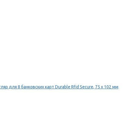
ляр для 8 банковских карт Durable Rfid Secure, 75 х 102 мм